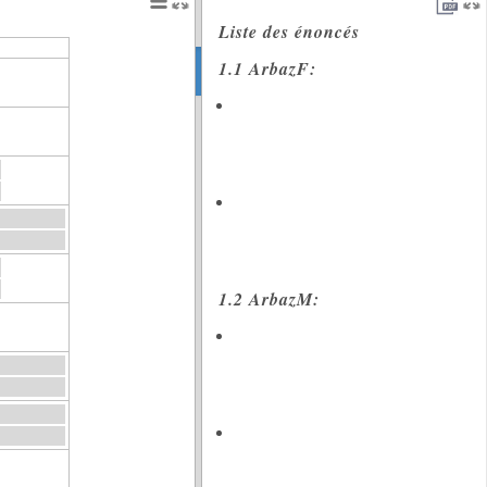
Liste des énoncés
1.1 ArbazF:
inversion
intonation
1.2 ArbazM:
inversion
intonation